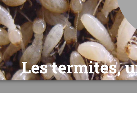
L
e
s
t
e
r
m
i
t
e
s
,
u