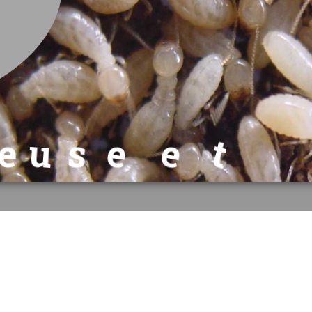
e
l
b
i
s
i
v
n
u
s
e
e
t
i