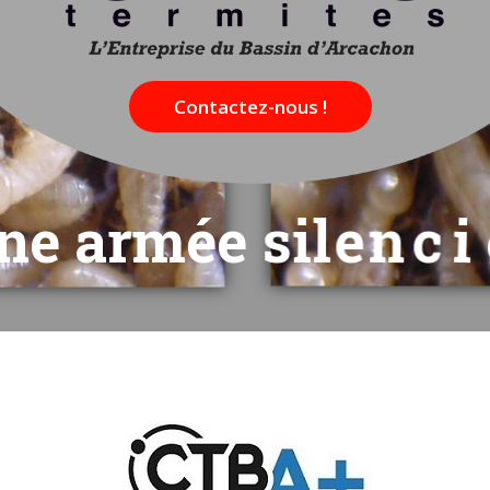
n
e
a
r
m
é
e
s
i
l
e
n
c
i
e