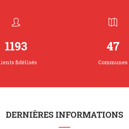
1553
61
lients fidélisés
Communes
DERNIÈRES INFORMATIONS